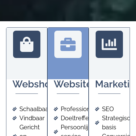
Webshops
Websites
Marketi
Schaalbaar
Professioneel
SEO
Vindbaar
Doeltreffend
Strategisch
Gericht
Persoonlijke
basis